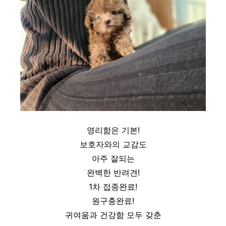
영리함은 기본!
보호자와의 교감도
아주 잘되는
완벽한 반려견!
1차 접종완료!
원구충완료!
귀여움과 건강함 모두 갖춘