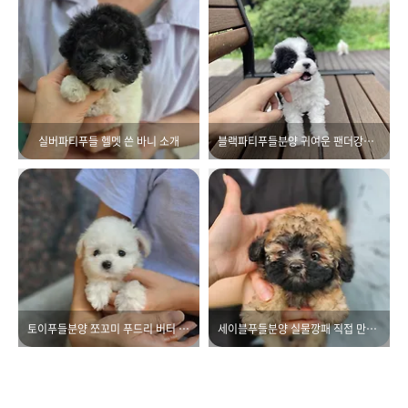
실버파티푸들 헬멧 쓴 바니 소개
블랙파티푸들분양 귀여운 팬더강아지
토이푸들분양 쪼꼬미 푸드리 버터 소개
세이블푸들분양 실물깡패 직접 만나보세용