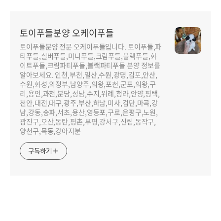
토이푸들분양 오케이푸들
토이푸들분양 전문 오케이푸들입니다. 토이푸들,파
티푸들,실버푸들,미니푸들,크림푸들,블랙푸들,화
이트푸들,크림파티푸들,블랙파티푸들 분양 정보를
알아보세요. 인천,부천,일산,수원,광명,김포,안산,
수원,화성,의정부,남양주,의왕,포천,군포,의왕,구
리,용인,과천,분당,성남,수지,위례,청라,안양,평택,
천안,대전,대구,광주,부산,하남,미사,검단,마곡,강
남,강동,송파,서초,용산,영등포,구로,은평구,노원,
광진구,오산,동탄,평촌,부평,강서구,신림,동작구,
양천구,목동,강아지분
구독하기