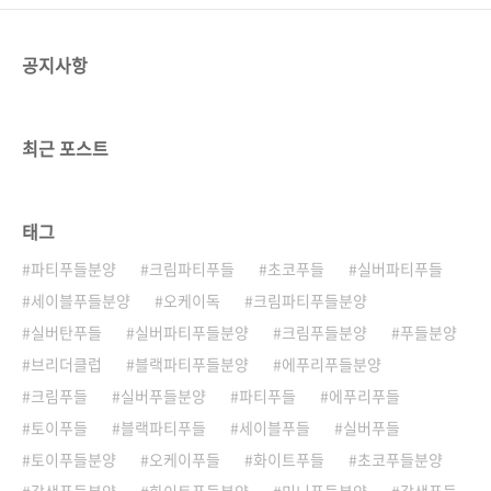
공지사항
최근 포스트
태그
파티푸들분양
크림파티푸들
초코푸들
실버파티푸들
세이블푸들분양
오케이독
크림파티푸들분양
실버탄푸들
실버파티푸들분양
크림푸들분양
푸들분양
브리더클럽
블랙파티푸들분양
에푸리푸들분양
크림푸들
실버푸들분양
파티푸들
에푸리푸들
토이푸들
블랙파티푸들
세이블푸들
실버푸들
토이푸들분양
오케이푸들
화이트푸들
초코푸들분양
갈색푸들분양
화이트푸들분양
미니푸들분양
갈색푸들