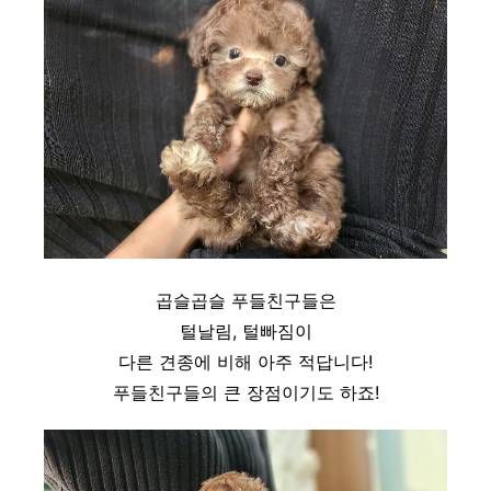
곱슬곱슬 푸들친구들은
털날림, 털빠짐이
다른 견종에 비해 아주 적답니다!
푸들친구들의 큰 장점이기도 하죠!