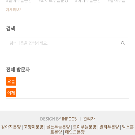
자세히보기
검색
전체 방문자
오늘
어제
DESIGN BY
INFOCS
관리자
강아지분양
|
고양이분양
|
골든두들분양
|
토이푸들분양
|
말티푸분양
|
닥스훈
트분양
|
메인쿤분양