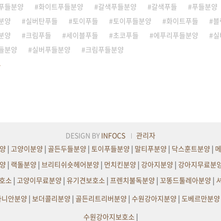
니다!
길죠! 장점 한가득 가진푸들 친
푸들분양
화이트푸들분양
갈색푸들분양
갈색푸들
푸들분양
구들과 인연을 맺어보세요브리
분양
실버탄푸들
토이푸들
토이푸들분양
화이트푸들
블
더 클럽에서 '크로와상'친구를
분양
크림푸들
세이블푸들
초코푸들
에푸리푸들분양
실
직접 만나보세요!언제든지 문의
주시면자세한 상..
들분양
실버푸들분양
크림푸들분양
DESIGN BY
INFOCS
관리자
양
|
고양이분양
|
골든두들분양
|
토이푸들분양
|
말티푸분양
|
닥스훈트분양
|
양
|
랙돌분양
|
브리티쉬숏헤어분양
|
먼치킨분양
|
강아지분양
|
강아지무료분
호소
|
고양이무료분양
|
유기견보호소
|
프렌치불독분양
|
꼬똥드툴레아분양
|
라니안분양
|
보더콜리분양
|
골든리트리버분양
|
수원강아지분양
|
도베르만분양
수원강아지보호소
|