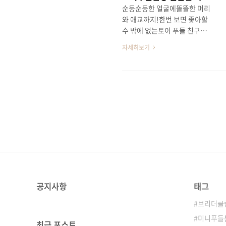
순둥순둥한 얼굴에똘똘한 머리
와 애교까지!한번 보면 좋아할
수 밖에 없는토이 푸들 친구들
을 소개해요!푸들 친구들은 사
자세히보기
람과 가장 오랫동안 함께한 견
종 중 하나로서사람들과의 상호
작용이 뛰어나고 충성도도 높아
용!애교가 많은 성격으로 보호
자의 감정치료에 아주 많은 도
움이 되는 강아지예요!푸들 친
구들은 똘똘한 머리를 가져 훈
련받지 않아도손이나 발, 앉아,
엎드려 등의 개인기를쉽게 배우
고 잘한답니당! 브리더클럽에서
는 다양한 크기와 모색의 토이
푸들 친구들을 분양중이예요!언
공지사항
태그
제든지 문의, 방문주시면자세한
상담 도와드리겠습니다!​010-
브리더클
9362-0106
미니푸들
최근 포스트