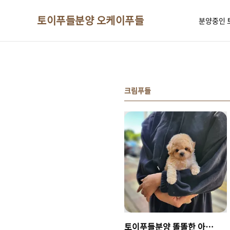
본문 바로가기
토이푸들분양 오케이푸들
분양중인 
크림푸들
토이푸들분양 똘똘한 아이들