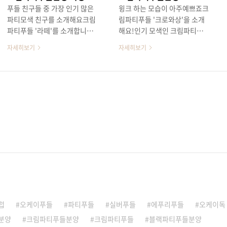
푸들 친구들 중 가장 인기 많은
윙크 하는 모습이 아주예쁘죠크
파티모색 친구를 소개해요크림
림파티푸들 '크로와상'을 소개
파티푸들 '라떼'를 소개합니당!
해요!인기 모색인 크림파티모색
사랑스러운 크림얼룩이눈가와
이예요크림색 얼룩이 아주 잘
자세히보기
자세히보기
귓가에 얼룩져있네요!핑크반 블
어우러지네요!'크로와상' 친구
랙반 코에 핑쿠반점이 사랑스러
는쪼꼬만 체구를 가진토이 푸들
운 아가예요!아직 2개월령의 푸
이예요!3 키로 내외에 실내에서
들이라 한 손에 담기는 앙증맞
키우시기 좋아추천드리는 아이
은 체구를 가졌어요!건강상태
들이예요!푸들 친구들은 훈련,
치아교합, 탈장, 선천적 질병 등
교육도 빨리 습득해초보 견주님
이상 없는 건강한 아이랍니다!
들도 키우기 쉬는 아이들이랍니
브리더 클럽에서는 아주아주 다
다곱슬 곱슬한 라면같은 털을
양한 모색의 푸들을 분양중이예
가진푸들 친구들은털빠짐, 털날
요!세이블, 실버, 초코실버, 실
림이 많이 없어 관리하기에도
버탄, 블랙파티, 크림파티, 화이
아주 좋죠명랑하며 발랄한 성격
트 등 아주 예쁘니 푸들친구들
으로 보호자님의 하루하루를 즐
이 아주 아주 많아요!우리 '라
겁게 만들어 줄수 있는 아이들
떼'를 직접 만나보길 원하신다
이예요!쪼꼬미 토이푸들 친구들
럽
오케이푸들
파티푸들
실버푸들
에푸리푸들
오케이독
면 언제든지 방문, 전화문의 주
은최대 17~20년 까지 살수 있
분양
크림파티푸들분양
크림파티푸들
블랙파티푸들분양
세요!자세한 상담 도와드리겠습
어요다른 친구들보다 수명이 꽤