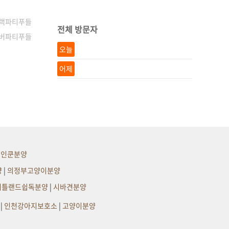
블, 화이트 등아주 다양한 친구
들이 있어요!언제든지 문의 방
랙파티푸들
문 환영입니다!​
전체 방문자
버파티푸들
오늘
어제
메인쿤분양
양
|
의정부고양이분양
셔틀랜드쉽독분양
|
시바견분양
|
인천강아지보호소
|
고양이분양