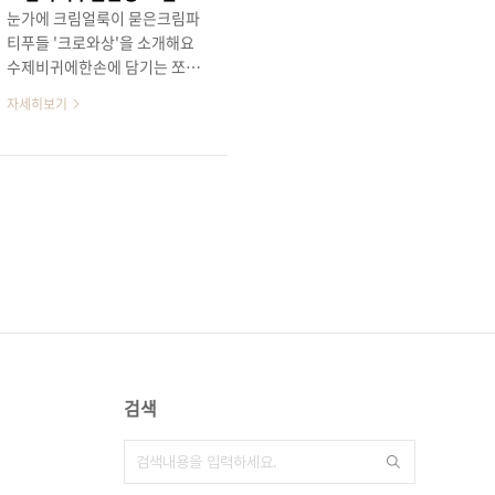
눈가에 크림얼룩이 묻은크림파
티푸들 '크로와상'을 소개해요
수제비귀에한손에 담기는 쪼꼬
미 체구!토이푸들친구들은다커
자세히보기
도 2-3키로 정도로체구가 작은
쪼꼬미 푸들이예요!푸들친구들
은 영리하고 사람과 교감이 잘
되는아이들로 유명하죠!보호자
의 감정을 잘알아채고같이 기뻐
해주고위로도 나누는보호자님
의 동반자가 되어줄 거예요!사
랑스러운 눈빛에아직 코색소가
올라오지 않아핑크반점 코를 가
진2개월령 사랑둥이크림파티푸
들을 만나보세요!밥잘먹고 잘노
는건강하고 튼튼한아가들을 소
검색
개합니다!브리더클럽에서는다
양한 견종과 모색의 강아지를
분양중이예요!푸들친구들은실
버, 초코실버, 크림파티, 세이