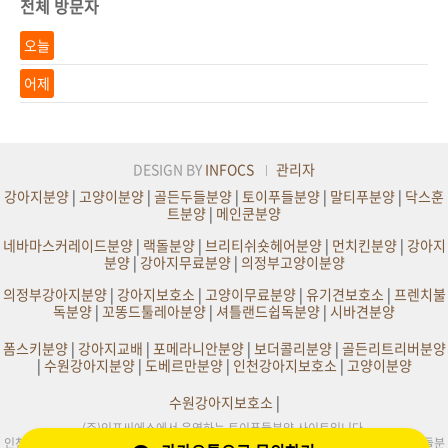
전체 방문자
오늘
어제
DESIGN BY
INFOCS
관리자
강아지분양
|
고양이분양
|
골든두들분양
|
토이푸들분양
|
말티푸분양
|
닥스훈
트분양
|
메인쿤분양
네바마스커레이드분양
|
랙돌분양
|
브리티쉬숏헤어분양
|
먼치킨분양
|
강아지
분양
|
강아지무료분양
|
의정부고양이분양
의정부강아지분양
|
강아지보호소
|
고양이무료분양
|
유기견보호소
|
프렌치불
독분양
|
꼬똥드툴레아분양
|
셔틀랜드쉽독분양
|
시바견분양
폼스키분양
|
강아지교배
|
포메라니안분양
|
보더콜리분양
|
골든리트리버분양
|
수원강아지분양
|
도베르만분양
|
인천강아지보호소
|
고양이분양
수원강아지보호소
|
(주)인포씨에스에서 운영하는 토이푸들분양 사이트입니다.
인천,부천,서울,수원,원주,의정부,부산,대구,전주,평택,광주,화성,천안,일산,김포 토이푸들분