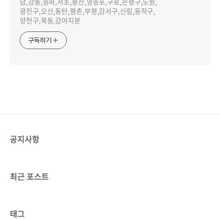
남,강동,송파,서초,용산,영등포,구로,은평구,노원,
광진구,오산,동탄,평촌,부평,강서구,신림,동작구,
양천구,목동,강아지분
구독하기
공지사항
최근 포스트
태그