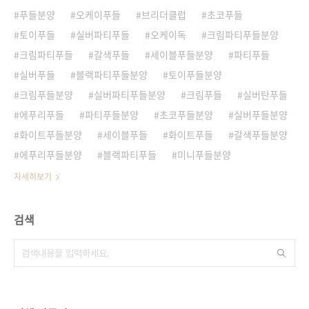
푸들분양
오케이푸들
브리더클럽
초코푸들
토이푸들
실버파티푸들
오케이독
크림파티푸들분양
크림파티푸들
갈색푸들
세이블푸들분양
파티푸들
실버푸들
블랙파티푸들분양
토이푸들분양
크림푸들분양
실버파티푸들분양
크림푸들
실버탄푸들
에푸리푸들
파티푸들분양
초코푸들분양
실버푸들분양
화이트푸들분양
세이블푸들
화이트푸들
갈색푸들분양
에푸리푸들분양
블랙파티푸들
미니푸들분양
자세히보기
검색