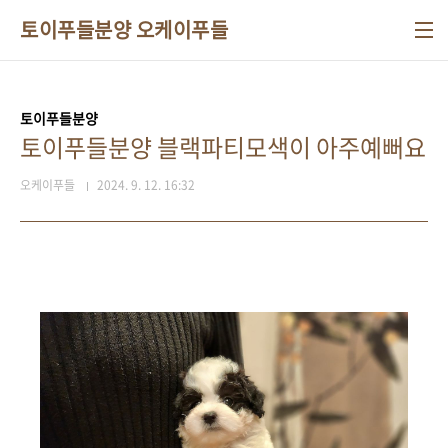
본문 바로가기
토이푸들분양 오케이푸들
토이푸들분양
토이푸들분양 블랙파티모색이 아주예뻐요
오케이푸들
2024. 9. 12. 16:32