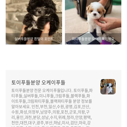
실버푸들분양 흰털이 포인트
파티푸들분양 모색이 특이해요
토이푸들분양 오케이푸들
토이푸들분양 전문 오케이푸들입니다. 토이푸들,파
티푸들,실버푸들,미니푸들,크림푸들,블랙푸들,화
이트푸들,크림파티푸들,블랙파티푸들 분양 정보를
알아보세요. 인천,부천,일산,수원,광명,김포,안산,
수원,화성,의정부,남양주,의왕,포천,군포,의왕,구
리,용인,과천,분당,성남,수지,위례,청라,안양,평택,
천안,대전,대구,광주,부산,하남,미사,검단,마곡,강